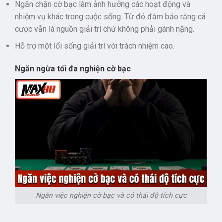
Ngăn chặn cờ bạc làm ảnh hưởng các hoạt động và
nhiệm vụ khác trong cuộc sống. Từ đó đảm bảo rằng cá
cược vẫn là nguồn giải trí chứ không phải gánh nặng.
Hỗ trợ một lối sống giải trí với trách nhiệm cao.
Ngăn ngừa tối đa nghiện cờ bạc
Ngăn việc nghiện cờ bạc và có thái độ tích cực