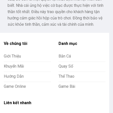
biết. Nhà cái ủng hộ việc cờ bạc được thực hiện với tinh
thần tốt nhất. Điều này trao quyền cho khách hàng tận
hưởng cảm giác hồi hộp của trò chơi. Đồng thời bảo vệ
sức khỏe tinh thần, cảm xúc và tài chính của mình.
Về chúng tôi
Danh mục
Giới Thiệu
Bắn Cá
Khuyến Mãi
Quay Số
Hướng Dẫn
Thể Thao
Game Online
Game Bài
Liên kết nhanh