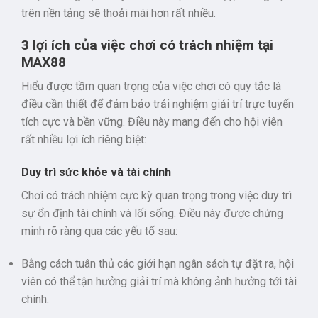
trên nền tảng sẽ thoải mái hơn rất nhiều.
3 lợi ích của việc chơi có trách nhiệm tại
MAX88
Hiểu được tầm quan trọng của việc chơi có quy tắc là
điều cần thiết để đảm bảo trải nghiệm giải trí trực tuyến
tích cực và bền vững. Điều này mang đến cho hội viên
rất nhiều lợi ích riêng biệt:
Duy trì sức khỏe và tài chính
Chơi có trách nhiệm cực kỳ quan trọng trong việc duy trì
sự ổn định tài chính và lối sống. Điều này được chứng
minh rõ ràng qua các yếu tố sau:
Bằng cách tuân thủ các giới hạn ngân sách tự đặt ra, hội
viên có thể tận hưởng giải trí mà không ảnh hưởng tới tài
chính.