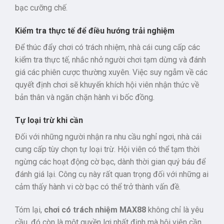
bạc cưỡng chế.
Kiểm tra thực tế để điều hướng trải nghiệm
Để thúc đẩy chơi có trách nhiệm, nhà cái cung cấp các
kiểm tra thực tế, nhắc nhở người chơi tạm dừng và đánh
giá các phiên cược thường xuyên. Việc suy ngẫm về các
quyết định chơi sẽ khuyến khích hội viên nhận thức về
bản thân và ngăn chặn hành vi bốc đồng.
Tự loại trừ khi cần
Đối với những người nhận ra nhu cầu nghỉ ngơi, nhà cái
cung cấp tùy chọn tự loại trừ. Hội viên có thể tạm thời
ngừng các hoạt động cờ bạc, dành thời gian quý báu để
đánh giá lại. Công cụ này rất quan trọng đối với những ai
cảm thấy hành vi cờ bạc có thể trở thành vấn đề.
Tóm lại,
chơi có trách nhiệm MAX88
không chỉ là yêu
cầu, đó còn là một quyền lợi nhất định mà hội viên cần