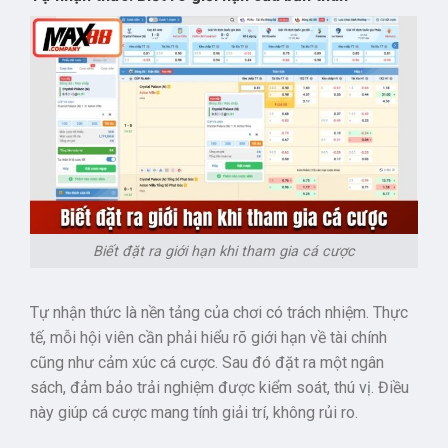
Biết đặt ra giới hạn khi tham gia cá cược
Tự nhận thức là nền tảng của chơi có trách nhiệm. Thực
tế, mỗi hội viên cần phải hiểu rõ giới hạn về tài chính
cũng như cảm xúc cá cược. Sau đó đặt ra một ngân
sách, đảm bảo trải nghiệm được kiểm soát, thú vị. Điều
này giúp cá cược mang tính giải trí, không rủi ro.