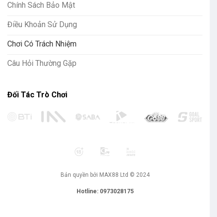
Chính Sách Bảo Mật
Điều Khoản Sử Dụng
Chơi Có Trách Nhiệm
Câu Hỏi Thường Gặp
Đối Tác Trò Chơi
Bản quyền bởi MAX88 Ltd © 2024
Hotline: 0973028175