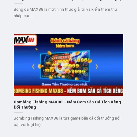
Bóng đá MAX88 là một hình thức giải trí và kiếm thêm thu
nhập cực...
Bombing Fishing MAX88 – Ném Bom Săn Cá Tích Xèng
Đổi Thưởng
Bombing Fishing MAX88 là tựa game bắn cá đổi thưởng nổi
bật với loạt hiệu...